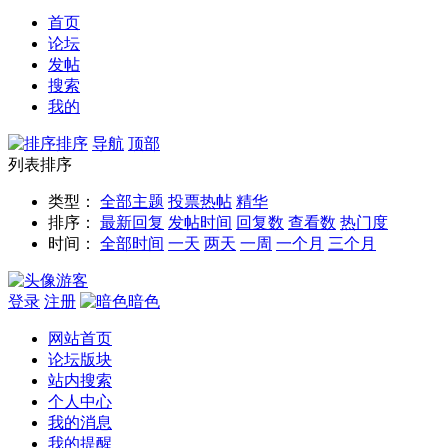
首页
论坛
发帖
搜索
我的
排序
导航
顶部
列表排序
类型：
全部主题
投票
热帖
精华
排序：
最新回复
发帖时间
回复数
查看数
热门度
时间：
全部时间
一天
两天
一周
一个月
三个月
游客
登录
注册
暗色
网站首页
论坛版块
站内搜索
个人中心
我的消息
我的提醒