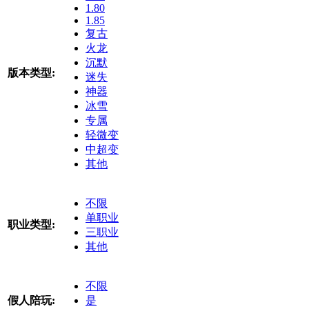
1.80
1.85
复古
火龙
沉默
版本类型:
迷失
神器
冰雪
专属
轻微变
中超变
其他
不限
单职业
职业类型:
三职业
其他
不限
假人陪玩:
是