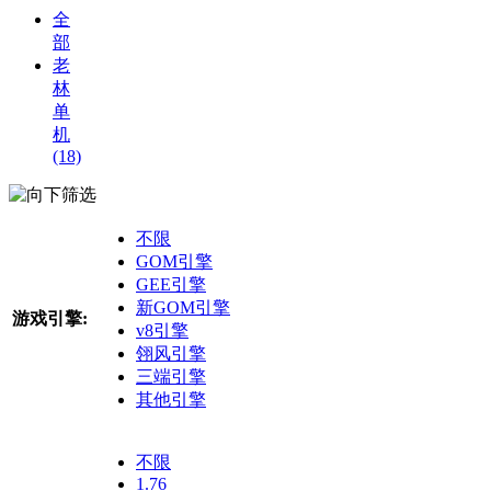
全
部
老
林
单
机
(18)
筛选
不限
GOM引擎
GEE引擎
新GOM引擎
游戏引擎:
v8引擎
翎风引擎
三端引擎
其他引擎
不限
1.76