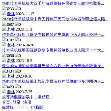
热血传奇单机版大汉千年沉默暗特色黑铭文三职业拾取鉴...
3233
0
老林
2023-11-12
2023传奇单机版雪中悍刀行剑开天门专属神器单职业假人陪...
3687
0
老林
2023-11-3
传奇单机版斩月屠龙专属神器迷失单职业假人陪玩圣殿十...
3107
0
老林
2023-10-30
传奇单机版羽国沉默剧情专属神器单职业假人陪玩十个大...
3056
0
老林
2023-10-5
遗失的大陆流放暗黑世界魔次六职业热血传奇单机版新技...
3434
0
老林
2023-9-16
热血传奇单机版蜀山战纪专属沉默神器单职业多地图假人...
3429
0
老林
2023-7-25
数据加载中，请稍后...
首页
|
登录
|
注册
标准版
|
触屏版
|
电脑版