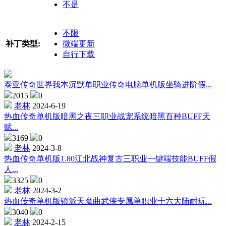
不是
不限
补丁类型:
微端更新
自行下载
泰亚传奇世界我本沉默单职业传奇电脑单机版坐骑进阶假...
2015
0
老林
2024-6-19
热血传奇单机版暗黑之夜三职业战宠系统暗黑百种BUFF天
赋...
3169
0
老林
2024-3-8
热血传奇单机版1.80江北战神复古三职业一键端技能BUFF假
人...
3325
0
老林
2024-3-2
热血传奇单机版镇派天魔曲武侠专属单职业十六大陆耐玩...
3040
0
老林
2024-2-15