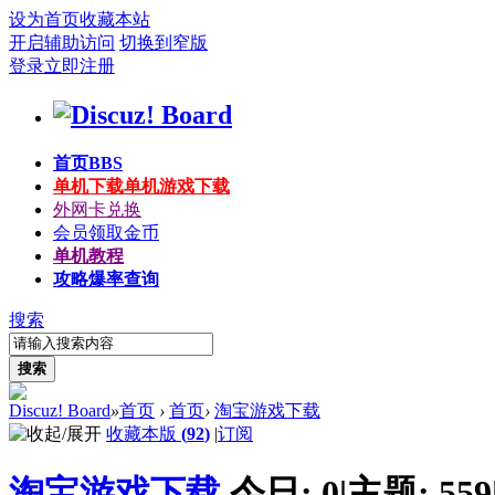
设为首页
收藏本站
开启辅助访问
切换到窄版
登录
立即注册
首页
BBS
单机下载
单机游戏下载
外网卡兑换
会员领取金币
单机教程
攻略爆率查询
搜索
搜索
Discuz! Board
»
首页
›
首页
›
淘宝游戏下载
收藏本版
(
92
)
|
订阅
淘宝游戏下载
今日:
0
|
主题:
559