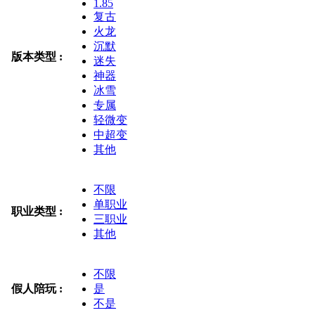
1.85
复古
火龙
沉默
版本类型 :
迷失
神器
冰雪
专属
轻微变
中超变
其他
不限
单职业
职业类型 :
三职业
其他
不限
假人陪玩 :
是
不是