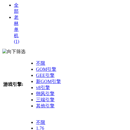
全
部
老
林
单
机
(1)
筛选
不限
GOM引擎
GEE引擎
新GOM引擎
游戏引擎:
v8引擎
翎风引擎
三端引擎
其他引擎
不限
1.76