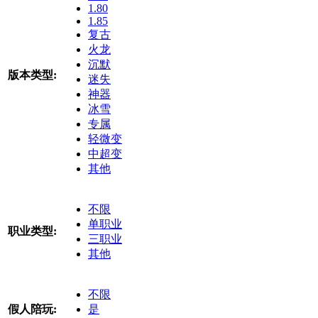
1.80
1.85
复古
火龙
沉默
版本类型:
迷失
神器
冰雪
专属
轻微变
中超变
其他
不限
单职业
职业类型:
三职业
其他
不限
假人陪玩:
是