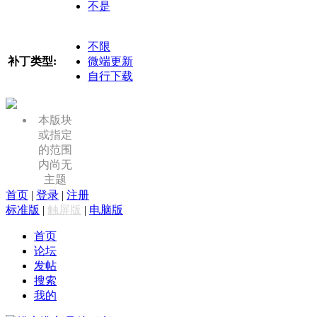
不是
不限
补丁类型:
微端更新
自行下载
本版块
或指定
的范围
内尚无
主题
首页
|
登录
|
注册
标准版
|
触屏版
|
电脑版
首页
论坛
发帖
搜索
我的