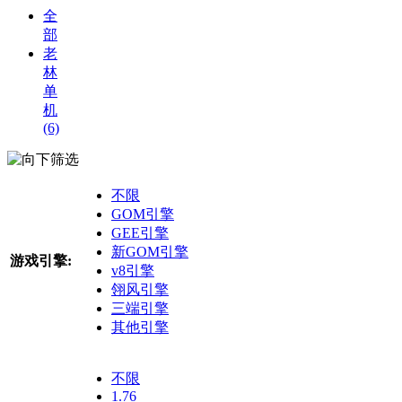
全
部
老
林
单
机
(6)
筛选
不限
GOM引擎
GEE引擎
新GOM引擎
游戏引擎:
v8引擎
翎风引擎
三端引擎
其他引擎
不限
1.76