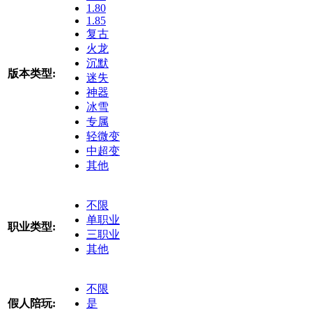
1.80
1.85
复古
火龙
沉默
版本类型:
迷失
神器
冰雪
专属
轻微变
中超变
其他
不限
单职业
职业类型:
三职业
其他
不限
假人陪玩:
是