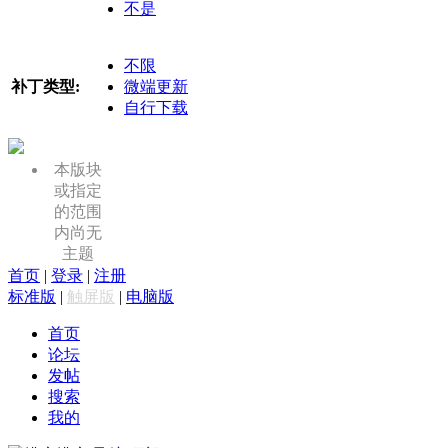
不是
不限
补丁类型:
微端更新
自行下载
本版块
或指定
的范围
内尚无
主题
首页
|
登录
|
注册
标准版
|
触屏版
|
电脑版
首页
论坛
发帖
搜索
我的