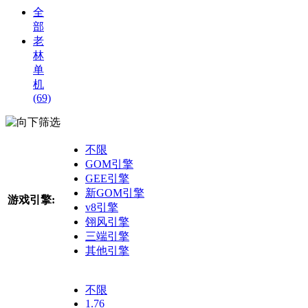
全
部
老
林
单
机
(69)
筛选
不限
GOM引擎
GEE引擎
新GOM引擎
游戏引擎:
v8引擎
翎风引擎
三端引擎
其他引擎
不限
1.76