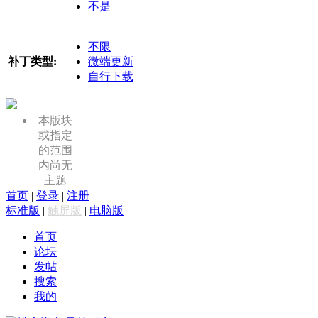
不是
不限
补丁类型:
微端更新
自行下载
本版块
或指定
的范围
内尚无
主题
首页
|
登录
|
注册
标准版
|
触屏版
|
电脑版
首页
论坛
发帖
搜索
我的