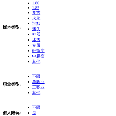
1.80
1.85
复古
火龙
沉默
版本类型:
迷失
神器
冰雪
专属
轻微变
中超变
其他
不限
单职业
职业类型:
三职业
其他
不限
假人陪玩:
是