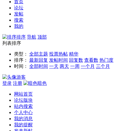
首页
论坛
发帖
搜索
我的
排序
导航
顶部
列表排序
类型：
全部主题
投票
热帖
精华
排序：
最新回复
发帖时间
回复数
查看数
热门度
时间：
全部时间
一天
两天
一周
一个月
三个月
游客
登录
注册
暗色
网站首页
论坛版块
站内搜索
个人中心
我的消息
我的提醒
发表新帖