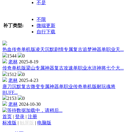
不是
不限
补丁类型:
微端更新
自行下载
热血传奇单机版凌天沉默剧情专属复古追梦神器单职业天...
1544
0
老林
2025-8-19
传奇单机版梁山专属神器复古攻速单职业水浒神将七个大...
1512
0
老林
2025-4-23
唐刀沉默复古微变专属神器单职业传奇单机版耐玩魂将
BUFF...
2153
0
老林
2024-10-30
数据加载中，请稍后...
首页
|
登录
|
注册
标准版
|
触屏版
|
电脑版