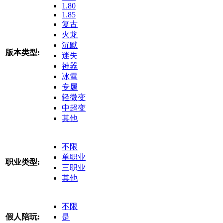
1.80
1.85
复古
火龙
沉默
版本类型:
迷失
神器
冰雪
专属
轻微变
中超变
其他
不限
单职业
职业类型:
三职业
其他
不限
假人陪玩:
是