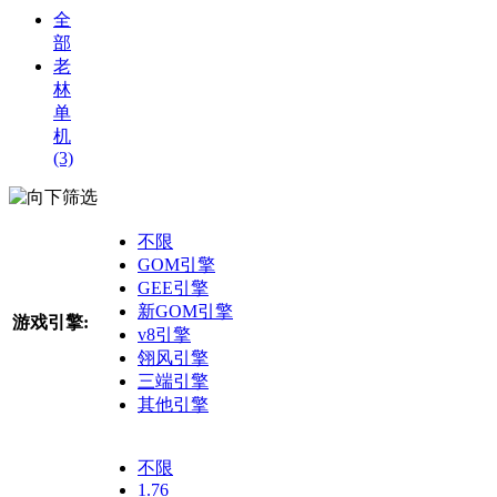
全
部
老
林
单
机
(3)
筛选
不限
GOM引擎
GEE引擎
新GOM引擎
游戏引擎:
v8引擎
翎风引擎
三端引擎
其他引擎
不限
1.76