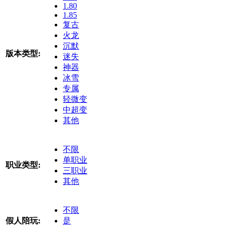
1.80
1.85
复古
火龙
沉默
版本类型:
迷失
神器
冰雪
专属
轻微变
中超变
其他
不限
单职业
职业类型:
三职业
其他
不限
假人陪玩:
是