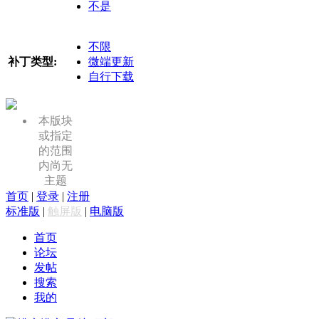
不是
不限
补丁类型:
微端更新
自行下载
本版块
或指定
的范围
内尚无
主题
首页
|
登录
|
注册
标准版
|
触屏版
|
电脑版
首页
论坛
发帖
搜索
我的