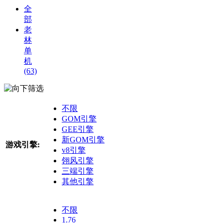
全
部
老
林
单
机
(63)
筛选
不限
GOM引擎
GEE引擎
新GOM引擎
游戏引擎:
v8引擎
翎风引擎
三端引擎
其他引擎
不限
1.76