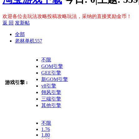
欢迎各位去玩法攻略投稿攻略玩法，采纳的直接奖励金币！
返 回
发新帖
全部
老林单机
557
不限
GOM引擎
GEE引擎
新GOM引擎
游戏引擎 :
v8引擎
翎风引擎
三端引擎
其他引擎
不限
1.76
1.80