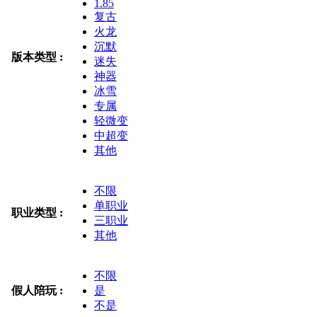
1.85
复古
火龙
沉默
版本类型 :
迷失
神器
冰雪
专属
轻微变
中超变
其他
不限
单职业
职业类型 :
三职业
其他
不限
假人陪玩 :
是
不是