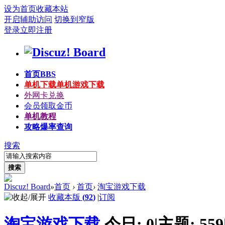
设为首页
收藏本站
开启辅助访问
切换到窄版
登录
立即注册
首页
BBS
单机下载
单机游戏下载
外网卡兑换
会员领取金币
单机教程
攻略爆率查询
搜索
搜索
Discuz! Board
»
首页
›
首页
›
淘宝游戏下载
收藏本版
(
92
)
|
订阅
淘宝游戏下载
今日:
0
|
主题:
559