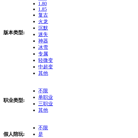
1.80
1.85
复古
火龙
沉默
版本类型:
迷失
神器
冰雪
专属
轻微变
中超变
其他
不限
单职业
职业类型:
三职业
其他
不限
假人陪玩:
是