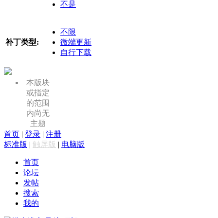
不是
不限
补丁类型:
微端更新
自行下载
本版块
或指定
的范围
内尚无
主题
首页
|
登录
|
注册
标准版
|
触屏版
|
电脑版
首页
论坛
发帖
搜索
我的