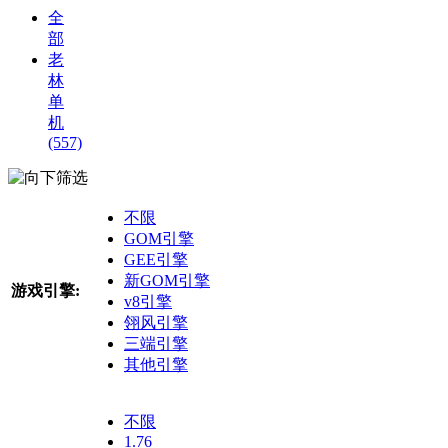
全
部
老
林
单
机
(557)
筛选
不限
GOM引擎
GEE引擎
新GOM引擎
游戏引擎:
v8引擎
翎风引擎
三端引擎
其他引擎
不限
1.76