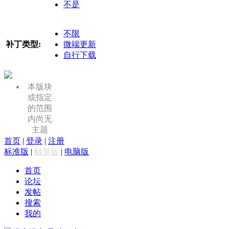
不是
不限
补丁类型:
微端更新
自行下载
本版块
或指定
的范围
内尚无
主题
首页
|
登录
|
注册
标准版
|
触屏版
|
电脑版
首页
论坛
发帖
搜索
我的