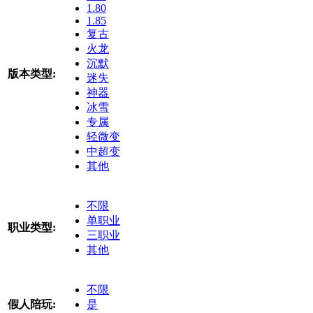
1.80
1.85
复古
火龙
沉默
版本类型:
迷失
神器
冰雪
专属
轻微变
中超变
其他
不限
单职业
职业类型:
三职业
其他
不限
假人陪玩:
是