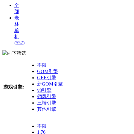
全
部
老
林
单
机
(557)
筛选
不限
GOM引擎
GEE引擎
新GOM引擎
游戏引擎:
v8引擎
翎风引擎
三端引擎
其他引擎
不限
1.76