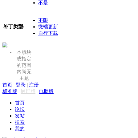
不是
不限
补丁类型:
微端更新
自行下载
本版块
或指定
的范围
内尚无
主题
首页
|
登录
|
注册
标准版
|
触屏版
|
电脑版
首页
论坛
发帖
搜索
我的