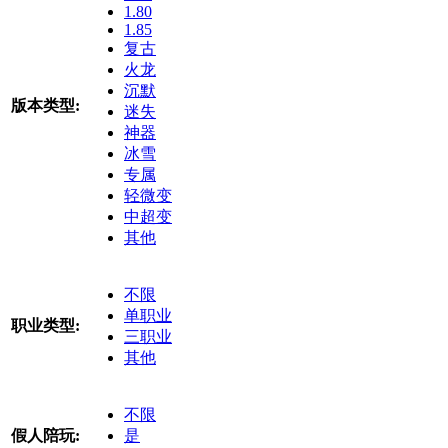
1.80
1.85
复古
火龙
沉默
版本类型:
迷失
神器
冰雪
专属
轻微变
中超变
其他
不限
单职业
职业类型:
三职业
其他
不限
假人陪玩:
是