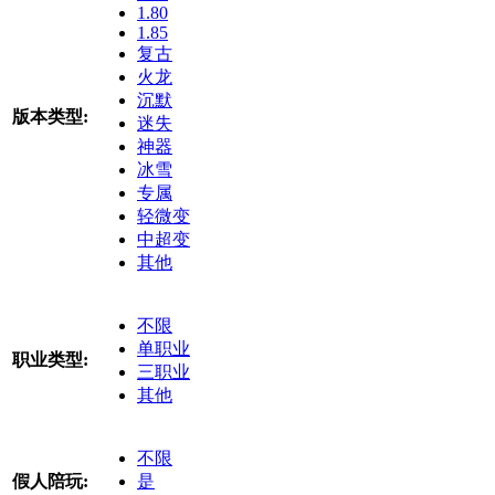
1.80
1.85
复古
火龙
沉默
版本类型:
迷失
神器
冰雪
专属
轻微变
中超变
其他
不限
单职业
职业类型:
三职业
其他
不限
假人陪玩:
是