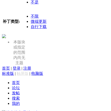
不是
不限
补丁类型:
微端更新
自行下载
本版块
或指定
的范围
内尚无
主题
首页
|
登录
|
注册
标准版
|
触屏版
|
电脑版
首页
论坛
发帖
搜索
我的