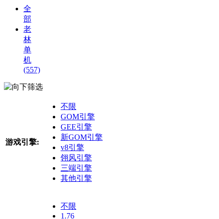
全
部
老
林
单
机
(557)
筛选
不限
GOM引擎
GEE引擎
新GOM引擎
游戏引擎:
v8引擎
翎风引擎
三端引擎
其他引擎
不限
1.76