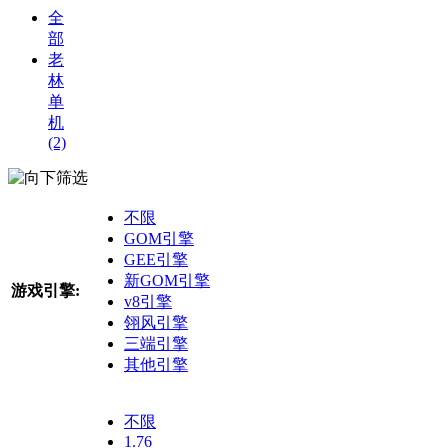
全
部
老
林
单
机
(2)
筛选
不限
GOM引擎
GEE引擎
新GOM引擎
游戏引擎:
v8引擎
翎风引擎
三端引擎
其他引擎
不限
1.76