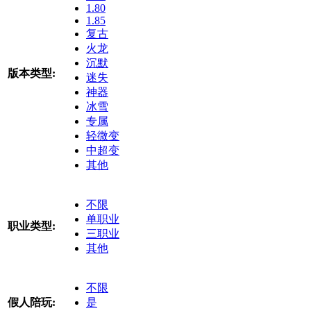
1.80
1.85
复古
火龙
沉默
版本类型:
迷失
神器
冰雪
专属
轻微变
中超变
其他
不限
单职业
职业类型:
三职业
其他
不限
假人陪玩:
是