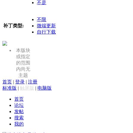
不是
不限
补丁类型:
微端更新
自行下载
本版块
或指定
的范围
内尚无
主题
首页
|
登录
|
注册
标准版
|
触屏版
|
电脑版
首页
论坛
发帖
搜索
我的