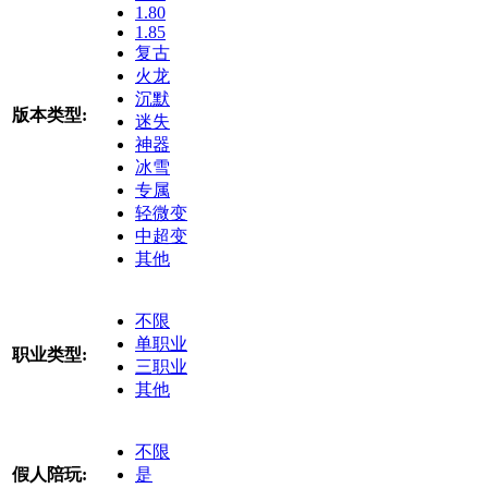
1.80
1.85
复古
火龙
沉默
版本类型:
迷失
神器
冰雪
专属
轻微变
中超变
其他
不限
单职业
职业类型:
三职业
其他
不限
假人陪玩:
是