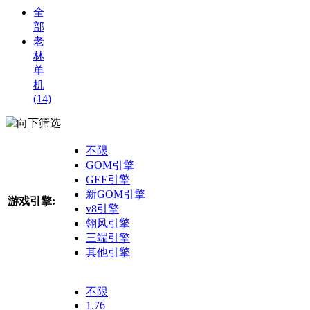
全
部
老
林
单
机
(14)
筛选
不限
GOM引擎
GEE引擎
新GOM引擎
游戏引擎:
v8引擎
翎风引擎
三端引擎
其他引擎
不限
1.76