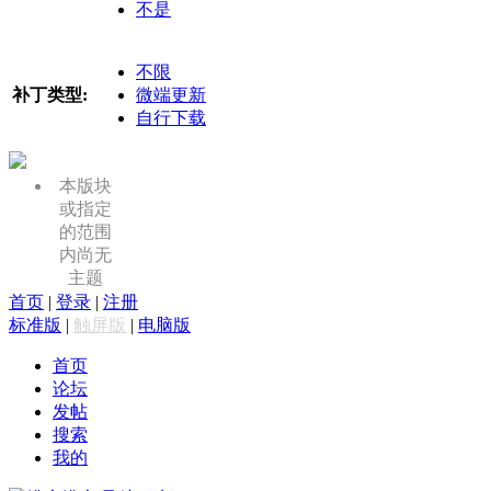
不是
不限
补丁类型:
微端更新
自行下载
本版块
或指定
的范围
内尚无
主题
首页
|
登录
|
注册
标准版
|
触屏版
|
电脑版
首页
论坛
发帖
搜索
我的