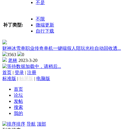
不是
不限
补丁类型:
微端更新
自行下载
财神冰雪单职业传奇单机一键端假人陪玩光柱自动回收透...
3563
0
老林
2023-3-20
数据加载中，请稍后...
首页
|
登录
|
注册
标准版
|
触屏版
|
电脑版
首页
论坛
发帖
搜索
我的
排序
导航
顶部