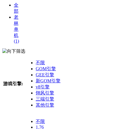
全
部
老
林
单
机
(1)
筛选
不限
GOM引擎
GEE引擎
新GOM引擎
游戏引擎:
v8引擎
翎风引擎
三端引擎
其他引擎
不限
1.76