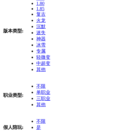
1.80
1.85
复古
火龙
沉默
版本类型:
迷失
神器
冰雪
专属
轻微变
中超变
其他
不限
单职业
职业类型:
三职业
其他
不限
假人陪玩:
是