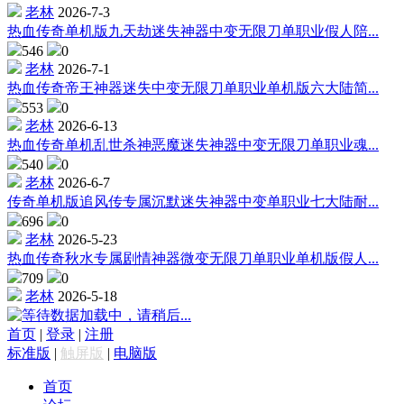
老林
2026-7-3
热血传奇单机版九天劫迷失神器中变无限刀单职业假人陪...
546
0
老林
2026-7-1
热血传奇帝王神器迷失中变无限刀单职业单机版六大陆简...
553
0
老林
2026-6-13
热血传奇单机乱世杀神恶魔迷失神器中变无限刀单职业魂...
540
0
老林
2026-6-7
传奇单机版追风传专属沉默迷失神器中变单职业七大陆耐...
696
0
老林
2026-5-23
热血传奇秋水专属剧情神器微变无限刀单职业单机版假人...
709
0
老林
2026-5-18
数据加载中，请稍后...
首页
|
登录
|
注册
标准版
|
触屏版
|
电脑版
首页