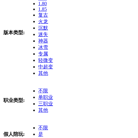
1.80
1.85
复古
火龙
沉默
版本类型:
迷失
神器
冰雪
专属
轻微变
中超变
其他
不限
单职业
职业类型:
三职业
其他
不限
假人陪玩:
是