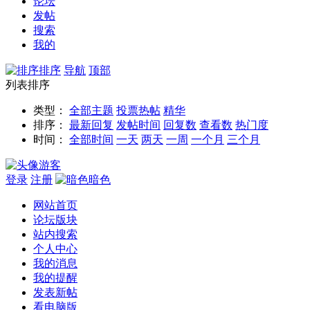
论坛
发帖
搜索
我的
排序
导航
顶部
列表排序
类型：
全部主题
投票
热帖
精华
排序：
最新回复
发帖时间
回复数
查看数
热门度
时间：
全部时间
一天
两天
一周
一个月
三个月
游客
登录
注册
暗色
网站首页
论坛版块
站内搜索
个人中心
我的消息
我的提醒
发表新帖
看电脑版