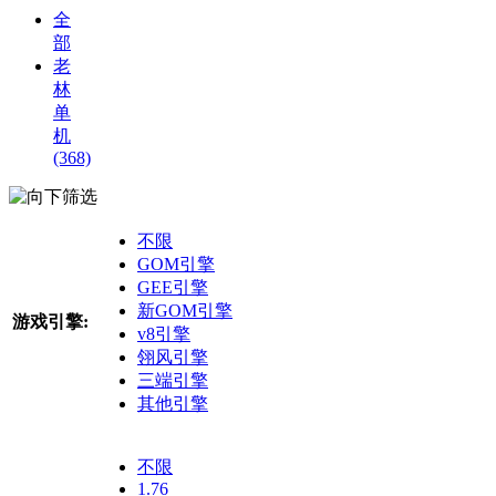
全
部
老
林
单
机
(368)
筛选
不限
GOM引擎
GEE引擎
新GOM引擎
游戏引擎:
v8引擎
翎风引擎
三端引擎
其他引擎
不限
1.76