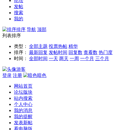
论坛
发帖
搜索
我的
排序
导航
顶部
列表排序
类型：
全部主题
投票
热帖
精华
排序：
最新回复
发帖时间
回复数
查看数
热门度
时间：
全部时间
一天
两天
一周
一个月
三个月
游客
登录
注册
暗色
网站首页
论坛版块
站内搜索
个人中心
我的消息
我的提醒
发表新帖
看电脑版