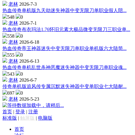
老林
2026-7-3
热血传奇单机版九天劫迷失神器中变无限刀单职业假人陪...
548
0
老林
2026-7-1
热血传奇布衣玛法1.76怀旧元素大极品微变无限刀三职业单...
558
0
老林
2026-6-18
热血传奇帝王神器迷失中变无限刀单职业单机版六大陆简...
555
0
老林
2026-6-13
热血传奇单机乱世杀神恶魔迷失神器中变无限刀单职业魂...
543
0
老林
2026-6-7
传奇单机版追风传专属沉默迷失神器中变单职业七大陆耐...
697
0
老林
2026-5-23
数据加载中，请稍后...
首页
|
登录
|
注册
标准版
|
触屏版
|
电脑版
首页