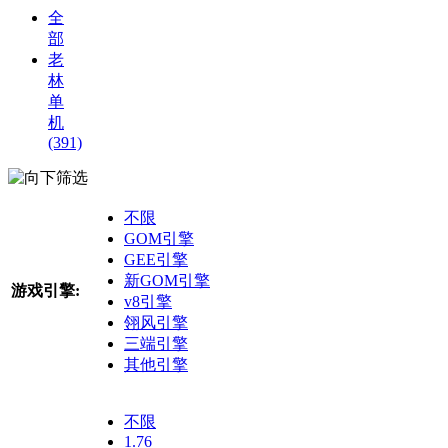
全
部
老
林
单
机
(391)
筛选
不限
GOM引擎
GEE引擎
新GOM引擎
游戏引擎:
v8引擎
翎风引擎
三端引擎
其他引擎
不限
1.76