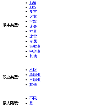
1.80
1.85
复古
火龙
沉默
版本类型:
迷失
神器
冰雪
专属
轻微变
中超变
其他
不限
单职业
职业类型:
三职业
其他
不限
假人陪玩:
是