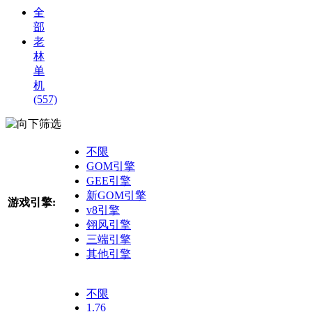
全
部
老
林
单
机
(557)
筛选
不限
GOM引擎
GEE引擎
新GOM引擎
游戏引擎:
v8引擎
翎风引擎
三端引擎
其他引擎
不限
1.76