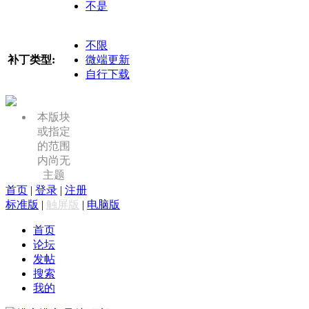
不是
不限
补丁类型:
微端更新
自行下载
本版块
或指定
的范围
内尚无
主题
首页
|
登录
|
注册
标准版
|
触屏版
|
电脑版
首页
论坛
发帖
搜索
我的