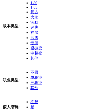
1.80
1.85
复古
火龙
沉默
版本类型:
迷失
神器
冰雪
专属
轻微变
中超变
其他
不限
单职业
职业类型:
三职业
其他
不限
假人陪玩:
是