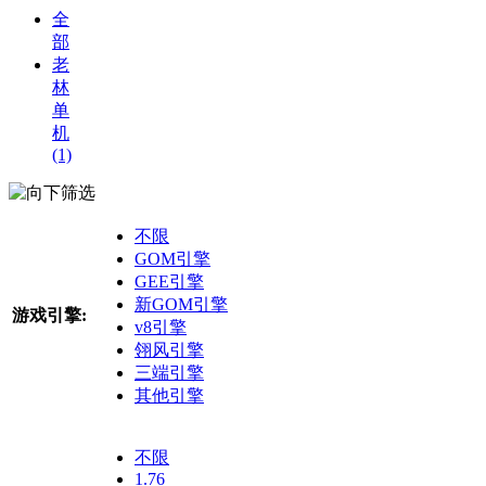
全
部
老
林
单
机
(1)
筛选
不限
GOM引擎
GEE引擎
新GOM引擎
游戏引擎:
v8引擎
翎风引擎
三端引擎
其他引擎
不限
1.76