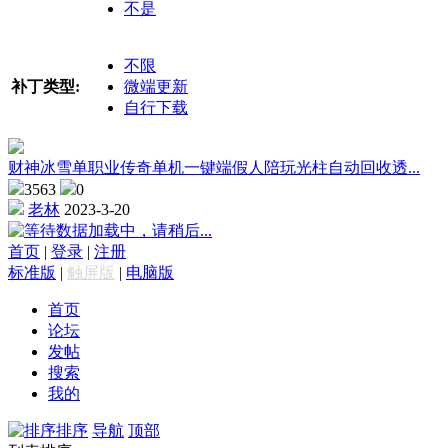
不是
不限
补丁类型:
微端更新
自行下载
财神冰雪单职业传奇单机一键端假人陪玩光柱自动回收透...
3563
0
老林
2023-3-20
数据加载中，请稍后...
首页
|
登录
|
注册
标准版
|
触屏版
|
电脑版
首页
论坛
发帖
搜索
我的
排序
导航
顶部