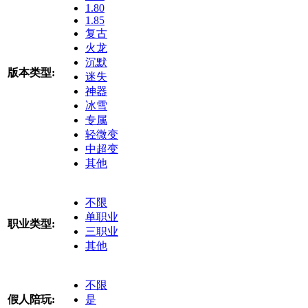
1.80
1.85
复古
火龙
沉默
版本类型:
迷失
神器
冰雪
专属
轻微变
中超变
其他
不限
单职业
职业类型:
三职业
其他
不限
假人陪玩:
是