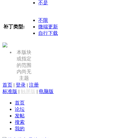
不是
不限
补丁类型:
微端更新
自行下载
本版块
或指定
的范围
内尚无
主题
首页
|
登录
|
注册
标准版
|
触屏版
|
电脑版
首页
论坛
发帖
搜索
我的