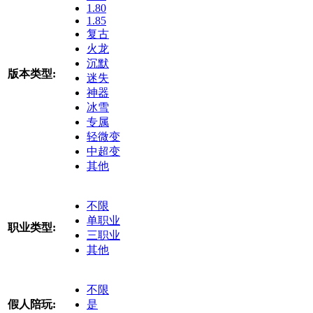
1.80
1.85
复古
火龙
沉默
版本类型:
迷失
神器
冰雪
专属
轻微变
中超变
其他
不限
单职业
职业类型:
三职业
其他
不限
假人陪玩:
是