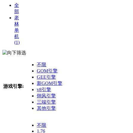
全
部
老
林
单
机
(1)
筛选
不限
GOM引擎
GEE引擎
新GOM引擎
游戏引擎:
v8引擎
翎风引擎
三端引擎
其他引擎
不限
1.76