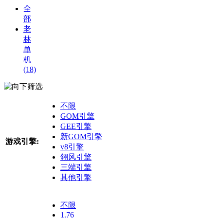
全
部
老
林
单
机
(18)
筛选
不限
GOM引擎
GEE引擎
新GOM引擎
游戏引擎:
v8引擎
翎风引擎
三端引擎
其他引擎
不限
1.76