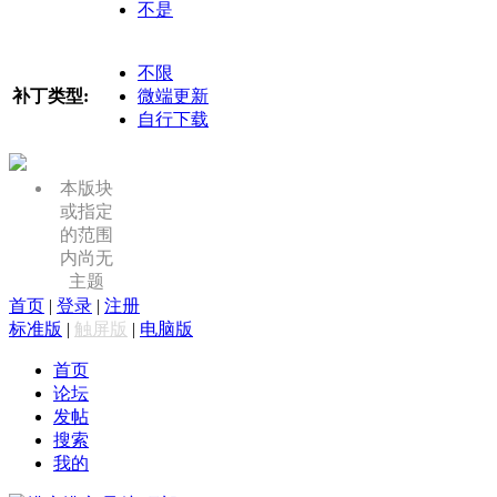
不是
不限
补丁类型:
微端更新
自行下载
本版块
或指定
的范围
内尚无
主题
首页
|
登录
|
注册
标准版
|
触屏版
|
电脑版
首页
论坛
发帖
搜索
我的