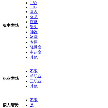
1.80
1.85
复古
火龙
沉默
版本类型:
迷失
神器
冰雪
专属
轻微变
中超变
其他
不限
单职业
职业类型:
三职业
其他
不限
假人陪玩:
是