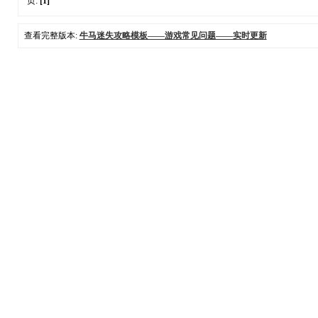
页:
[1]
查看完整版本:
牛马迷失攻略模板——游戏常见问题——实时更新