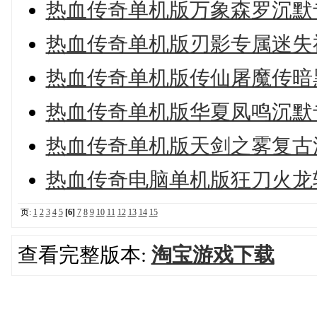
热血传奇单机版万象森罗沉默专
热血传奇单机版刃影专属迷失神
热血传奇单机版传仙屠魔传暗黑
热血传奇单机版华夏凤鸣沉默专
热血传奇单机版天剑之雾复古沉
热血传奇电脑单机版狂刀火龙轻
页:
1
2
3
4
5
[6]
7
8
9
10
11
12
13
14
15
查看完整版本:
淘宝游戏下载